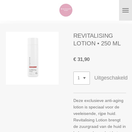
Ga
direct
naar
de
hoofdinhoud
REVITALISING
LOTION • 250 ML
€ 31,90
Uitgeschakeld
Deze exclusieve anti-aging
lotion is speciaal voor de
veeleisende, rijpe huid.
Revitalising Lotion brengt
de zuurgraad van de huid in