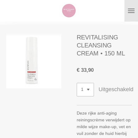
Ga
direct
naar
de
hoofdinhoud
REVITALISING
CLEANSING
CREAM • 150 ML
€ 33,90
Uitgeschakeld
Deze rijke anti-aging
reiningscrème verwijdert op
milde wijze make-up, vet en
vuil zonder de huid hierbij