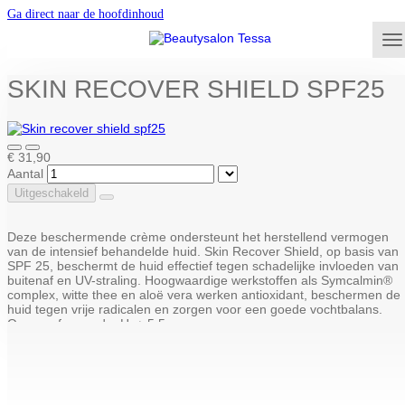
Ga direct naar de hoofdinhoud
SKIN RECOVER SHIELD SPF25
€ 31,90
Aantal
Uitgeschakeld
Deze beschermende crème ondersteunt het herstellend vermogen
van de intensief behandelde huid. Skin Recover Shield, op basis van
SPF 25, beschermt de huid effectief tegen schadelijke invloeden van
buitenaf en UV-straling. Hoogwaardige werkstoffen als Symcalmin®
complex, witte thee en aloë vera werken antioxidant, beschermen de
huid tegen vrije radicalen en zorgen voor een goede vochtbalans.
Ongeparfumeerd. pH: ± 5,5