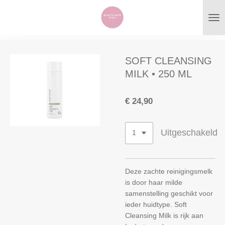
Ga
direct
naar
de
hoofdinhoud
SOFT CLEANSING
MILK • 250 ML
€ 24,90
Uitgeschakeld
Deze zachte reinigingsmelk
is door haar milde
samenstelling geschikt voor
ieder huidtype. Soft
Cleansing Milk is rijk aan